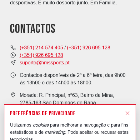
desportivas. É muito desporto junto. Em Família.
CONTACTOS
(+351) 214 574 405
/
(+351) 926 695 128
(+351) 926 695 128
suporte@hmssports.pt
Contactos disponíveis de 2ª a 6ª feira, das 9h00
às 13h00 e das 14h00 às 18h00.
Morada: R. Principal, nº63, Bairro da Mina,
2785-163 São Domingos de Rana
HMS Sports - NIF: 508 383 528
©
HMS SPORTS CONSULTING
2026 DIREITOS RESERVADOS